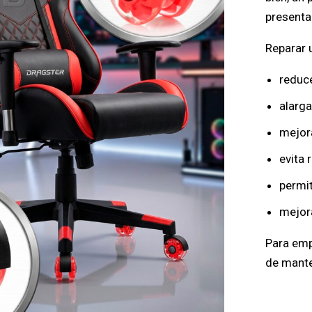
presenta
Reparar 
reduc
alarga
mejor
evita
permit
mejora
Para emp
de mante