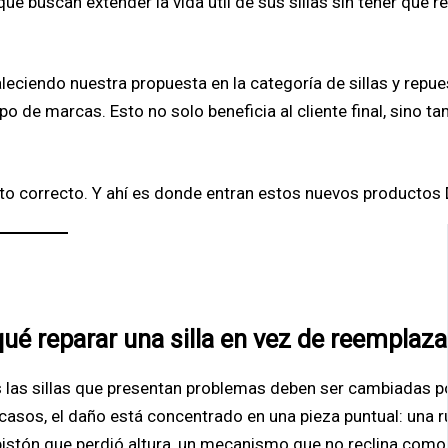
que buscan extender la vida útil de sus sillas sin tener que 
taleciendo nuestra propuesta en la categoría de sillas y rep
o de marcas. Esto no solo beneficia al cliente final, sino ta
sto correcto. Y ahí es donde entran estos nuevos productos 
ué reparar una silla en vez de reemplaza
 las sillas que presentan problemas deben ser cambiadas po
asos, el daño está concentrado en una pieza puntual: una r
 pistón que perdió altura, un mecanismo que no reclina como