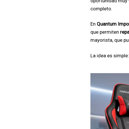
oportunidad muy va
completo.
En
Quantum Impo
que permiten
repa
mayorista, que pu
La idea es simple