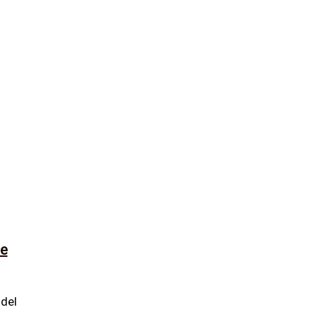
ue
 del