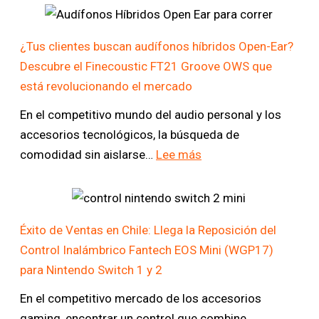
audífonos
con
¿Tus clientes buscan audífonos híbridos Open-Ear?
Cancelación
Descubre el Finecoustic FT21 Groove OWS que
Activa
está revolucionando el mercado
de
Ruido
En el competitivo mundo del audio personal y los
(ANC)
accesorios tecnológicos, la búsqueda de
sin
:
comodidad sin aislarse…
Lee más
gastar
¿Tus
una
clientes
fortuna?
buscan
Descubre
Éxito de Ventas en Chile: Llega la Reposición del
audífonos
el
Control Inalámbrico Fantech EOS Mini (WGP17)
híbridos
Fantech
para Nintendo Switch 1 y 2
Open-
Groove
Ear?
En el competitivo mercado de los accesorios
ANC
Descubre
gaming, encontrar un control que combine