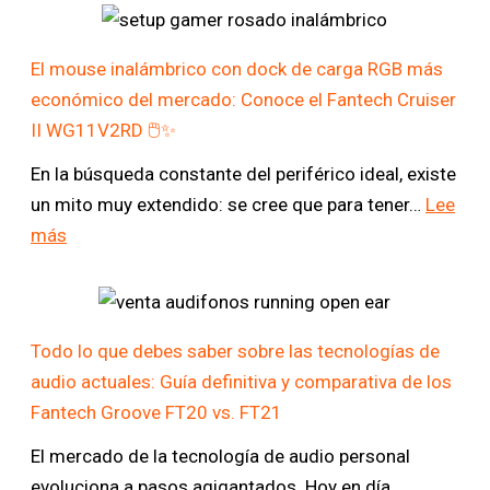
El mouse inalámbrico con dock de carga RGB más
económico del mercado: Conoce el Fantech Cruiser
II WG11V2RD 🖱️✨
En la búsqueda constante del periférico ideal, existe
un mito muy extendido: se cree que para tener…
Lee
:
más
El
mouse
inalámbrico
Todo lo que debes saber sobre las tecnologías de
con
audio actuales: Guía definitiva y comparativa de los
dock
Fantech Groove FT20 vs. FT21
de
carga
El mercado de la tecnología de audio personal
RGB
evoluciona a pasos agigantados. Hoy en día,