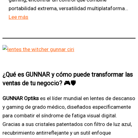
FT20
el
portabilidad extrema, versatilidad multiplataforma…
🎧
Finecoustic
:
Lee más
🔥
FT21
Éxito
Groove
de
OWS
Ventas
que
en
está
Chile:
revolucionando
Llega
¿Qué es GUNNAR y cómo puede transformar las
el
la
ventas de tu negocio?
🎮🛡️
mercado
Reposición
del
GUNNAR Optiks
es el líder mundial en lentes de descanso
Control
y gaming de grado médico, diseñados específicamente
Inalámbrico
para combatir el síndrome de fatiga visual digital.
Fantech
Gracias a sus cristales patentados con filtro de luz azul,
EOS
recubrimiento antirreflejante y un sutil enfoque
Mini