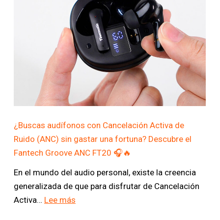
X/S
de
y
los
Xbox
Fantech
One:
Groove
Conoce
FT20
el
vs.
Fantech
FT21
Shooter
III
X
¿Buscas audífonos con Cancelación Activa de
WGP13X
Ruido (ANC) sin gastar una fortuna? Descubre el
🎮
Fantech Groove ANC FT20 🎧🔥
✨
En el mundo del audio personal, existe la creencia
generalizada de que para disfrutar de Cancelación
:
Activa…
Lee más
¿Buscas