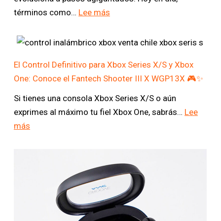
más
:
términos como…
Lee más
económico
Todo
del
lo
mercado:
que
Conoce
El Control Definitivo para Xbox Series X/S y Xbox
debes
el
One: Conoce el Fantech Shooter III X WGP13X 🎮✨
saber
Fantech
sobre
Si tienes una consola Xbox Series X/S o aún
Cruiser
las
exprimes al máximo tu fiel Xbox One, sabrás…
Lee
II
tecnologías
:
más
WG11V2RD
de
El
🖱️
audio
Control
✨
actuales:
Definitivo
Guía
para
definitiva
Xbox
y
Series
comparativa