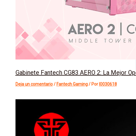
Gabinete Fantech CG83 AERO 2: La Mejor Opc
Deja un comentario
/
Fantech Gaming
/ Por
l0030618