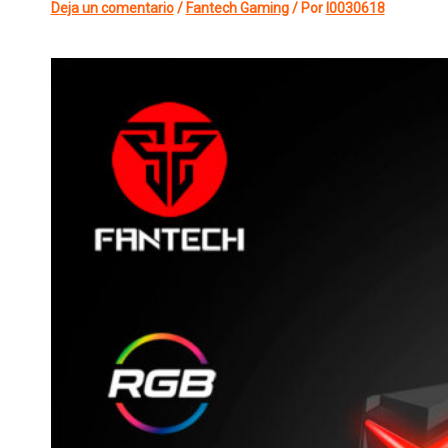
Deja un comentario
/
Fantech Gaming
/ Por
l0030618