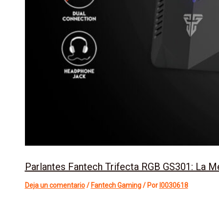
Parlantes Fantech Trifecta RGB GS301: La M
Deja un comentario
/
Fantech Gaming
/ Por
l0030618