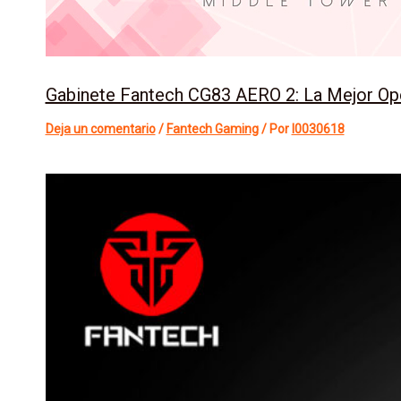
Gabinete Fantech CG83 AERO 2: La Mejor Opc
Deja un comentario
/
Fantech Gaming
/ Por
l0030618