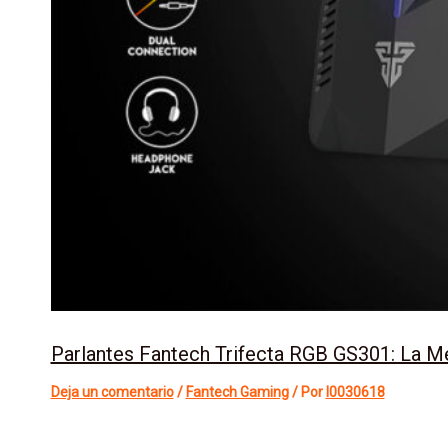
Parlantes Fantech Trifecta RGB GS301: La M
Deja un comentario
/
Fantech Gaming
/ Por
l0030618