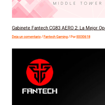
Gabinete Fantech CG83 AERO 2: La Mejor Opc
Deja un comentario
/
Fantech Gaming
/ Por
l0030618