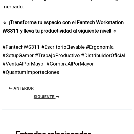
mercado.
🔹
¡Transforma tu espacio con el Fantech Workstation
WS311 y lleva tu productividad al siguiente nivel!
🔹
#FantechWS311 #EscritorioElevable #Ergonomía
#SetupGamer #TrabajoProductivo #DistribuidorOficial
#VentaAlPorMayor #CompraAlPorMayor
#QuantumImportaciones
ANTERIOR
SIGUIENTE