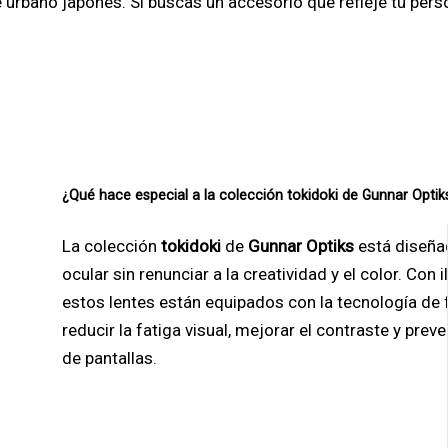
te urbano japonés. Si buscas un accesorio que refleje tu pers
¿Qué hace especial a la colección tokidoki de Gunnar Optik
La colección
tokidoki
de
Gunnar Optiks
está diseña
ocular sin renunciar a la creatividad y el color. Con 
estos lentes están equipados con la tecnología de f
reducir la fatiga visual, mejorar el contraste y pre
de pantallas.