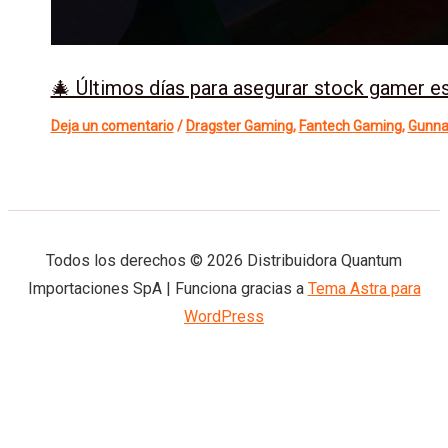
🎄 Últimos días para asegurar stock gamer 
Deja un comentario
/
Dragster Gaming
,
Fantech Gaming
,
Gunna
Todos los derechos © 2026 Distribuidora Quantum
Importaciones SpA | Funciona gracias a
Tema Astra para
WordPress