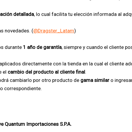
cación detallada
, lo cual facilita tu elección informada al ad
as novedades. (
@Dragster_Latam
)
os durante
1 año de garantía
, siempre y cuando el cliente p
plicados directamente con la tienda en la cual el cliente adq
e el
cambio del producto al cliente final
.
podrá cambiarlo por otro producto de
gama similar
o ingresa
io correspondiente.
uye Quantum Importaciones S.P.A.