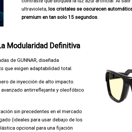
contraste que bloquea la luz azul artificial. Al salir
ultravioleta,
los cristales se oscurecen automátic
premium en tan solo 15 segundos
.
La Modularidad Definitiva
zadas de GUNNAR, diseñada
 que exigen adaptabilidad total.
ero de inyección de alto impacto.
avanzado antirreflejante y oleofóbico
zación sin precedentes en el mercado
elgado (ideales para usar debajo de los
lástica opcional para una fijación